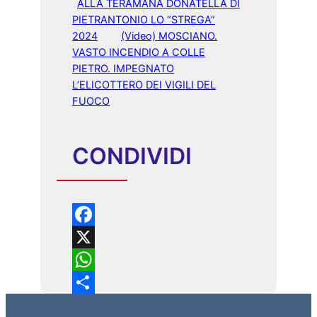
ALLA TERAMANA DONATELLA DI
PIETRANTONIO LO “STREGA”
2024
(Video) MOSCIANO.
VASTO INCENDIO A COLLE
PIETRO. IMPEGNATO
L’ELICOTTERO DEI VIGILI DEL
FUOCO
CONDIVIDI
F
a
X
c
W
e
h
C