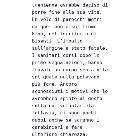
o
t
n
trentenne avrebbe deciso di
o
s
d
porre fine alla sua vita.
Un volo di parecchi metri
k
A
i
da quel ponte sul fiume
p
v
Fino, nel territorio di
p
i
Bisenti. L’impatto
sull’argine è stato fatale.
d
I sanitari corsi dopo le
i
prime segnalazioni, hanno
trovato un corpo senza vita
sul quale nulla potevano
più fare. Ancora
sconosciuti i motivi che lo
avrebbero spinto al gesto
sulla cui volontarietà,
tuttavia, ci sono pochi
dubbi anche se saranno i
carabinieri a fare
ulteriore chiarezza.