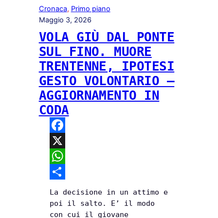
Cronaca
, 
Primo piano
Maggio 3, 2026
VOLA GIÙ DAL PONTE
SUL FINO. MUORE
TRENTENNE, IPOTESI
GESTO VOLONTARIO –
AGGIORNAMENTO IN
CODA
F
a
X
c
W
e
h
C
La decisione in un attimo e
b
a
o
poi il salto. E’ il modo
con cui il giovane