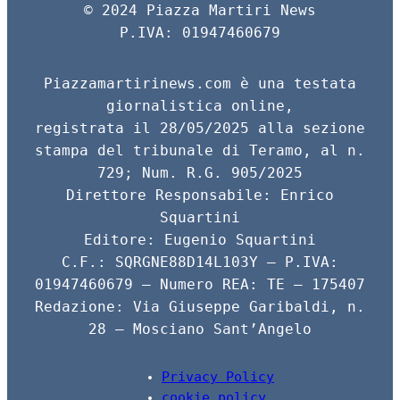
© 2024 Piazza Martiri News
b
a
o
P.IVA: 01947460679
o
t
n
o
s
d
Piazzamartirinews.com è una testata
k
A
i
giornalistica online,
registrata il 28/05/2025 alla sezione
p
v
stampa del tribunale di Teramo, al n.
p
i
729; Num. R.G. 905/2025
d
Direttore Responsabile: Enrico
i
Squartini
Editore: Eugenio Squartini
C.F.: SQRGNE88D14L103Y – P.IVA:
01947460679 – Numero REA: TE – 175407
Redazione: Via Giuseppe Garibaldi, n.
28 – Mosciano Sant’Angelo
Privacy Policy
cookie policy