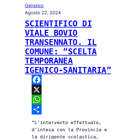
Generico
Agosto 22, 2024
SCIENTIFICO DI
VIALE BOVIO
TRANSENNATO. IL
COMUNE: “SCELTA
TEMPORANEA
IGENICO-SANITARIA”
F
a
X
c
W
e
h
C
“L’intervento effettuato,
b
a
o
d’intesa con la Provincia e
la dirigente scolastica,