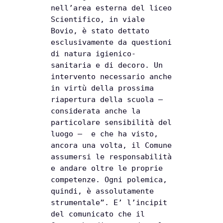
o
t
n
nell’area esterna del liceo
o
s
d
Scientifico, in viale
Bovio, è stato dettato
k
A
i
esclusivamente da questioni
p
v
di natura igienico-
p
i
sanitaria e di decoro. Un
intervento necessario anche
d
in virtù della prossima
i
riapertura della scuola –
considerata anche la
particolare sensibilità del
luogo – e che ha visto,
ancora una volta, il Comune
assumersi le responsabilità
e andare oltre le proprie
competenze. Ogni polemica,
quindi, è assolutamente
strumentale”. E’ l’incipit
del comunicato che il