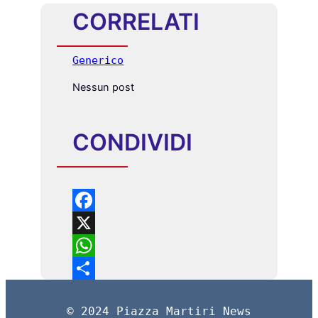
CORRELATI
Generico
Nessun post
CONDIVIDI
F
a
X
c
W
e
h
C
© 2024 Piazza Martiri News
b
a
o