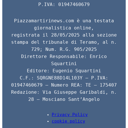
P.IVA: 01947460679
o
t
n
o
s
d
Piazzamartirinews.com è una testata
k
A
i
giornalistica online,
registrata il 28/05/2025 alla sezione
p
v
stampa del tribunale di Teramo, al n.
p
i
729; Num. R.G. 905/2025
d
Direttore Responsabile: Enrico
i
Squartini
Editore: Eugenio Squartini
C.F.: SQRGNE88D14L103Y – P.IVA:
01947460679 – Numero REA: TE – 175407
Redazione: Via Giuseppe Garibaldi, n.
28 – Mosciano Sant’Angelo
Privacy Policy
cookie policy