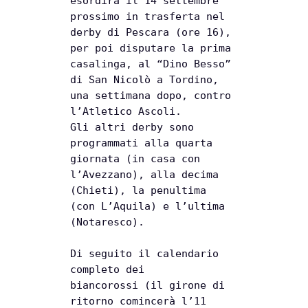
esordirà il 14 settembre
p
i
prossimo in trasferta nel
derby di Pescara (ore 16),
d
per poi disputare la prima
i
casalinga, al “Dino Besso”
di San Nicolò a Tordino,
una settimana dopo, contro
l’Atletico Ascoli.
Gli altri derby sono
programmati alla quarta
giornata (in casa con
l’Avezzano), alla decima
(Chieti), la penultima
(con L’Aquila) e l’ultima
(Notaresco).
Di seguito il calendario
completo dei
biancorossi
(il girone di
ritorno comincerà l’11