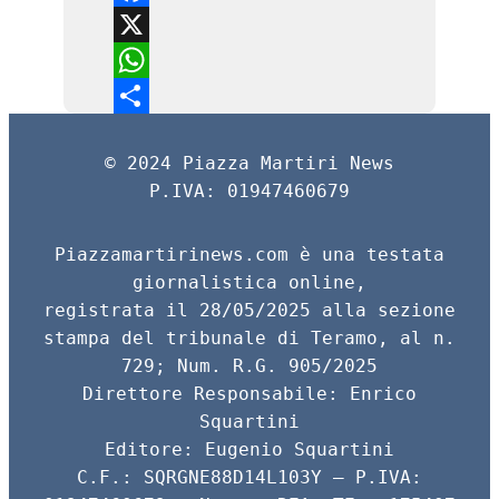
F
a
X
c
W
e
h
C
© 2024 Piazza Martiri News
b
a
o
P.IVA: 01947460679
o
t
n
o
s
d
Piazzamartirinews.com è una testata
k
A
i
giornalistica online,
registrata il 28/05/2025 alla sezione
p
v
stampa del tribunale di Teramo, al n.
p
i
729; Num. R.G. 905/2025
d
Direttore Responsabile: Enrico
i
Squartini
Editore: Eugenio Squartini
C.F.: SQRGNE88D14L103Y – P.IVA: