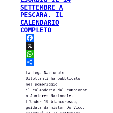
SETTEMBRE A
PESCARA. IL
CALENDARIO
COMPLETO
F
a
X
c
W
e
h
C
La Lega Nazionale
b
a
o
Dilettanti ha pubblicato
nel pomeriggio
o
t
n
il calendario del campionat
o
s
d
o Juniores Nazionale.
L’Under 19 biancorossa,
k
A
i
guidata da mister De Vico,
p
v