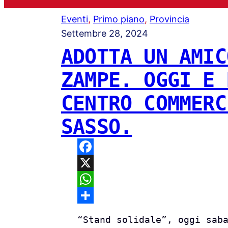
Eventi
, 
Primo piano
, 
Provincia
Settembre 28, 2024
ADOTTA UN AMIC
ZAMPE. OGGI E 
CENTRO COMMERC
SASSO.
F
a
X
c
W
e
h
C
“Stand solidale”, oggi sab
b
a
o