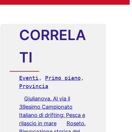
CORRELA
TI
Eventi
, 
Primo piano
, 
Provincia
Giulianova. Al via il
39esimo Campionato
Italiano di drifting: Pesca e
rilascio in mare
Roseto.
Rievocazione storica del