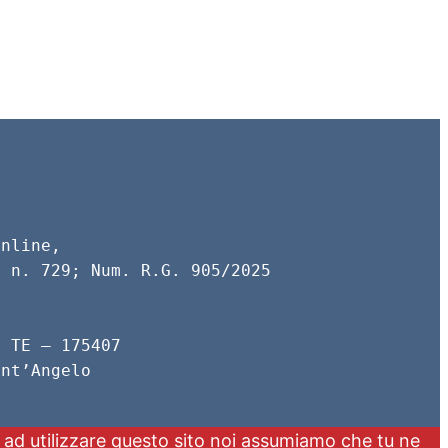
online,
l n. 729; Num. R.G. 905/2025
: TE – 175407
ant’Angelo
ui ad utilizzare questo sito noi assumiamo che tu ne